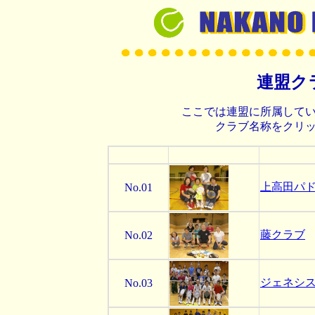
連盟ク
ここでは連盟に所属して
クラブ名称をクリ
上高田パ
No.01
藤クラブ
No.02
ジェネシ
No.03