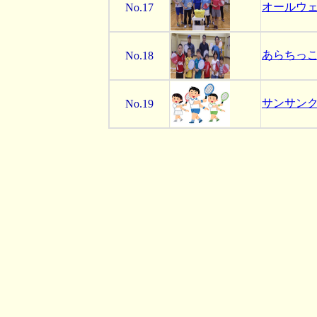
オールウ
No.17
あらちっ
No.18
サンサン
No.19